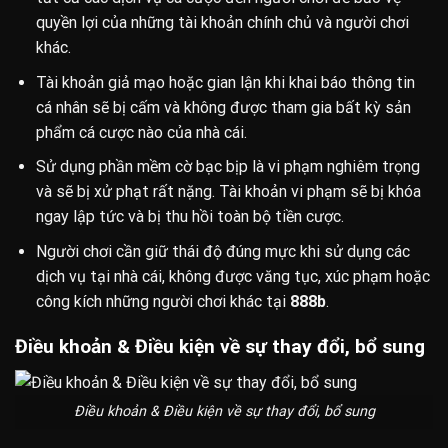
quyền lợi của những tài khoản chính chủ và người chơi
khác.
Tài khoản giả mạo hoặc gian lận khi khai báo thông tin
cá nhân sẽ bị cấm và không được tham gia bất kỳ sản
phẩm cá cược nào của nhà cái.
Sử dụng phần mềm cờ bạc bịp là vi phạm nghiêm trọng
và sẽ bị xử phạt rất nặng. Tài khoản vi phạm sẽ bị khóa
ngay lập tức và bị thu hồi toàn bộ tiền cược.
Người chơi cần giữ thái độ đúng mực khi sử dụng các
dịch vụ tại nhà cái, không được văng tục, xúc phạm hoặc
công kích những người chơi khác tại
888b
.
Điều khoản & Điều kiện về sự thay đổi, bổ sung
Điều khoản & Điều kiện về sự thay đổi, bổ sung