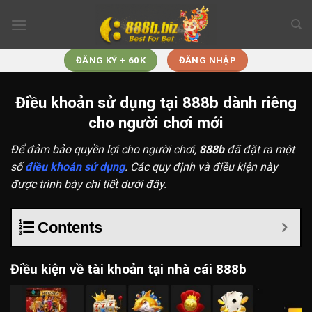
Skip
to
content
ĐĂNG KÝ + 60K
ĐĂNG NHẬP
Điều khoản sử dụng tại 888b dành riêng
cho người chơi mới
Để đảm bảo quyền lợi cho người chơi,
888b
đã đặt ra một
số
điều khoản sử dụng
. Các quy định và điều kiện này
được trình bày chi tiết dưới đây.
Contents
Điều kiện về tài khoản tại nhà cái 888b