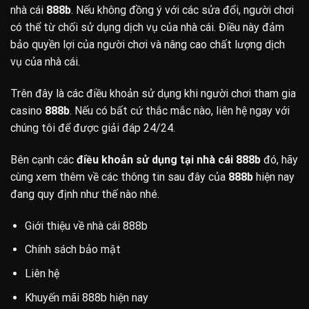
nhà cái
888b
. Nếu không đồng ý với các sửa đổi, người chơi
có thể từ chối sử dụng dịch vụ của nhà cái. Điều này đảm
bảo quyền lợi của người chơi và nâng cao chất lượng dịch
vụ của nhà cái.
Trên đây là các điều khoản sử dụng khi người chơi tham gia
casino
888b
. Nếu có bất cứ thắc mắc nào, liên hệ ngay với
chúng tôi để được giải đáp 24/24.
Bên cạnh các
điều khoản sử dụng tại nhà cái 888b
đó, hãy
cùng xem thêm về các thông tin sau đây của
888b
hiện nay
đang quy định như thế nào nhé.
Giới thiệu về nhà cái 888b
Chính sách bảo mật
Liên hệ
Khuyến mãi 888b
hiện nay