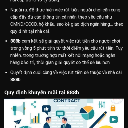
Ngoài ra, để thực hiện việc rút tiền, người chơi cần cung
cấp đầy đủ các thông tin cá nhân theo yêu cầu như
CMND/CCCD, hộ khẩu, sao kê giao dịch ngân hàng… theo
quy định tại nhà cái.
888b
cam kết sẽ giải quyết việc rút tiền cho người chơi
trong vòng 5 phút tính từ thời điểm yêu cầu rút tiền. Tuy
nhiên, trong trường hợp mất kết nối mạng hoặc ngân
hàng bảo trì, thời gian giải quyết có thể sẽ lâu hơn.
Quyết định cuối cùng về việc rút tiền sẽ thuộc về nhà cái
888b
.
Quy định khuyến mãi tại 888b