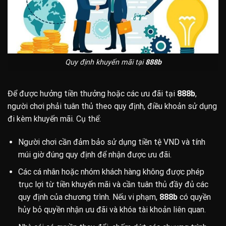
Quy định khuyến mãi tại
888b
Để được hưởng tiền thưởng hoặc các ưu đãi tại
888b
,
người chơi phải tuân thủ theo quy định, điều khoản sử dụng
đi kèm khuyến mãi. Cụ thể:
Người chơi cần đảm bảo sử dụng tiền tệ VND và tính
múi giờ đúng quy định để nhận được ưu đãi.
Các cá nhân hoặc nhóm khách hàng không được phép
trục lợi từ tiền khuyến mãi và cần tuân thủ đầy đủ các
quy định của chương trình. Nếu vi phạm,
888b
có quyền
hủy bỏ quyền nhận ưu đãi và khóa tài khoản liên quan.