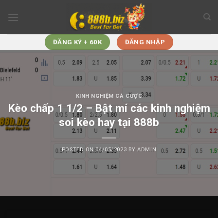
Skip
to
content
ĐĂNG KÝ + 60K
ĐĂNG NHẬP
KINH NGHIỆM CÁ CƯỢC
Kèo chấp 1 1/2 – Bật mí các kinh nghiệm
soi kèo hay tại 888b
POSTED ON
04/05/2023
BY
ADMIN