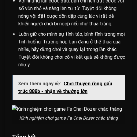
Với những lần cược đầu, bạn chỉ nên đặt cược với
số vốn nhỏ và nâng lên từ từ. Tuyệt đối không
nóng vội đặt cược dồn dập cùng lúc vì rất dễ
khiến người chơi bị ngợp nếu như thua trắng.
Luôn giữ cho mình sự tỉnh táo, bình tĩnh trong mọi
tình huống. Trường hợp bạn đang ở thế thua quá
nhiều, hãy dừng chơi và quay lại trong lần khác.
Tuyệt đối không chơi cố vì kết quả sẽ không được
như ý.
Xem thêm ngay về:
Chơi thuyền rồng gấu
trúc 888b - nhận về thưởng lớn
Kinh nghiệm chơi game Fa Chai Dozer chắc thắng
Tổng kết