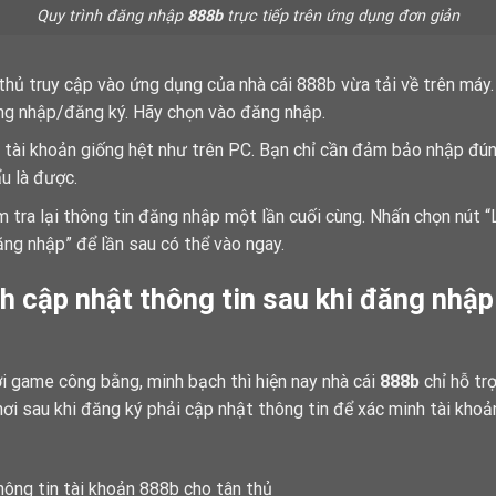
Quy trình đăng nhập
888b
trực tiếp trên ứng dụng đơn giản
hủ truy cập vào ứng dụng của nhà cái 888b vừa tải về trên máy
ng nhập/đăng ký. Hãy chọn vào đăng nhập.
 tài khoản giống hệt như trên PC. Bạn chỉ cần đảm bảo nhập đún
u là được.
m tra lại thông tin đăng nhập một lần cuối cùng. Nhấn chọn nút “
ng nhập” để lần sau có thể vào ngay.
 cập nhật thông tin sau khi đăng nhập
i game công bằng, minh bạch thì hiện nay nhà cái
888b
chỉ hỗ trợ
ơi sau khi đăng ký phải cập nhật thông tin để xác minh tài khoả