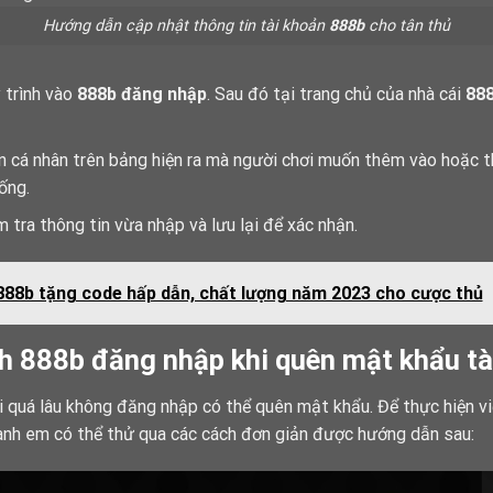
Hướng dẫn cập nhật thông tin tài khoản
888b
cho tân thủ
 trình vào
888b đăng nhập
. Sau đó tại trang chủ của nhà cái
88
n cá nhân trên bảng hiện ra mà người chơi muốn thêm vào hoặc th
ống.
 tra thông tin vừa nhập và lưu lại để xác nhận.
888b tặng code hấp dẫn, chất lượng năm 2023 cho cược thủ
h 888b đăng nhập khi quên mật khẩu tà
 quá lâu không đăng nhập có thể quên mật khẩu.
Để thực hiện v
 anh em có thể thử qua các cách đơn giản được hướng dẫn sau: