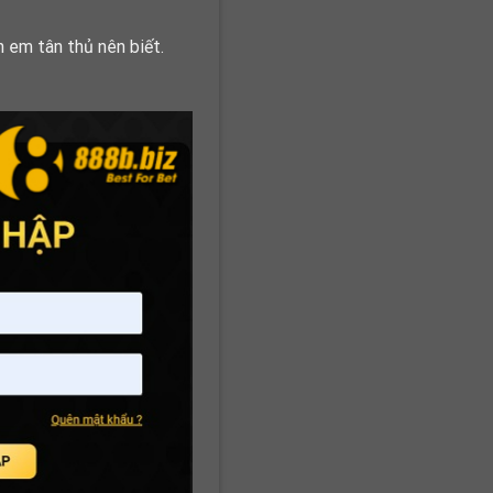
 em tân thủ nên biết.