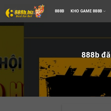
Skip
to
888B
KHO GAME 888B
content
888b đă