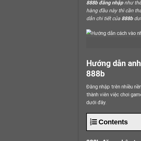
888b đăng nhập
như thế
hàng đầu này thì cần th
dẫn chi tiết của
888b
dướ
Hướng dẫn anh 
888b
Đăng nhập trên nhiều nền
thành viên việc chơi gam
dưới đây.
Contents