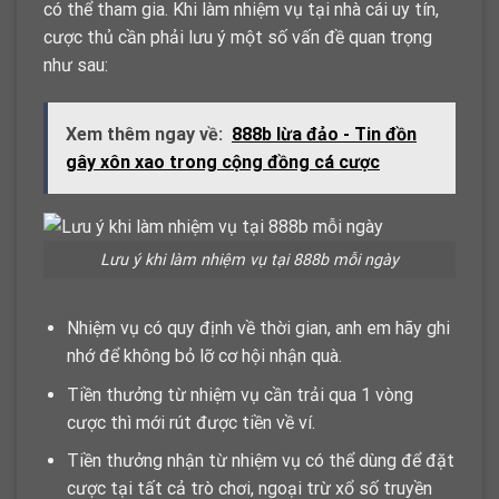
có thể tham gia. Khi làm nhiệm vụ tại nhà cái uy tín,
cược thủ cần phải lưu ý một số vấn đề quan trọng
như sau:
Xem thêm ngay về:
888b lừa đảo - Tin đồn
gây xôn xao trong cộng đồng cá cược
Lưu ý khi làm nhiệm vụ tại 888b mỗi ngày
Nhiệm vụ có quy định về thời gian, anh em hãy ghi
nhớ để không bỏ lỡ cơ hội nhận quà.
Tiền thưởng từ nhiệm vụ cần trải qua 1 vòng
cược thì mới rút được tiền về ví.
Tiền thưởng nhận từ nhiệm vụ có thể dùng để đặt
cược tại tất cả trò chơi, ngoại trừ xổ số truyền