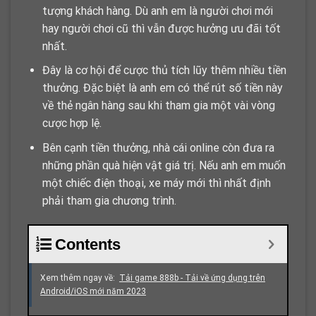
tượng khách hàng. Dù anh em là người chơi mới
hay người chơi cũ thì vẫn được hưởng ưu đãi tốt
nhất.
Đây là cơ hội để cược thủ tích lũy thêm nhiều tiền
thưởng. Đặc biệt là anh em có thể rút số tiền này
về thẻ ngân hàng sau khi tham gia một vài vòng
cược hợp lệ.
Bên cạnh tiền thưởng, nhà cái online còn đưa ra
những phần quà hiện vật giá trị. Nếu anh em muốn
một chiếc điện thoại, xe máy mới thì nhất định
phải tham gia chương trình.
Contents
Xem thêm ngay về:
Tải game 888b - Tải về ứng dụng trên
Android/iOS mới năm 2023