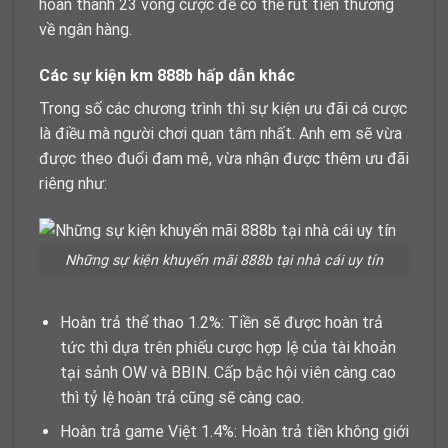
hoàn thành 23 vòng cược để có thể rút tiền thưởng
về ngân hàng.
Các sự kiện km 888b hấp dẫn khác
Trong số các chương trình thì sự kiện ưu đãi cá cược
là điều mà người chơi quan tâm nhất. Anh em sẽ vừa
được theo đuổi đam mê, vừa nhận được thêm ưu đãi
riêng như:
Những sự kiện khuyến mãi 888b tại nhà cái uy tín
Hoàn trả thể thao 1.2%: Tiền sẽ được hoàn trả
tức thì dựa trên phiếu cược hợp lệ của tài khoản
tại sảnh OW và BBIN. Cấp bậc hội viên càng cao
thì tỷ lệ hoàn trả cũng sẽ càng cao.
Hoàn trả game Việt 1.4%: Hoàn trả tiền không giới