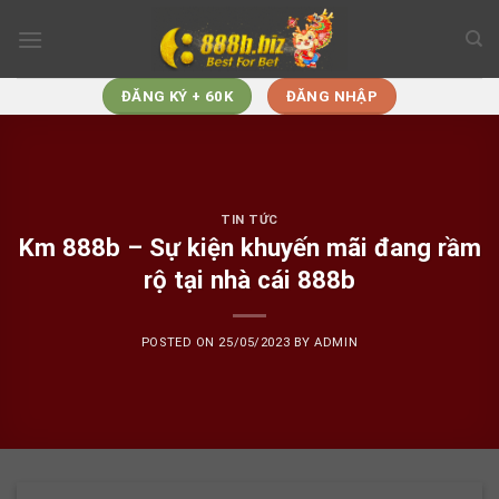
Skip
to
content
ĐĂNG KÝ + 60K
ĐĂNG NHẬP
TIN TỨC
Km 888b – Sự kiện khuyến mãi đang rầm
rộ tại nhà cái 888b
POSTED ON
25/05/2023
BY
ADMIN