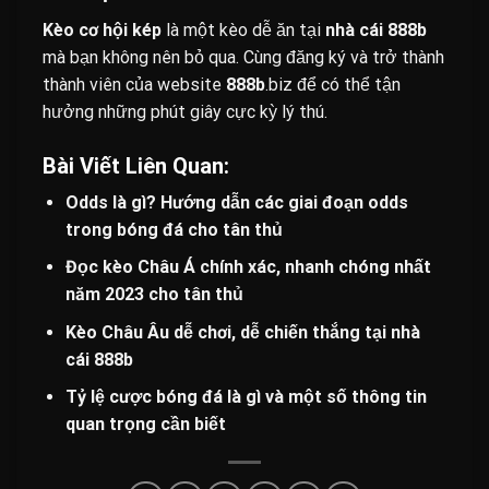
Kèo cơ hội kép
là một kèo dễ ăn tại
nhà cái 888b
mà bạn không nên bỏ qua. Cùng đăng ký và trở thành
thành viên của website
888b
.biz để có thể tận
hưởng những phút giây cực kỳ lý thú.
Bài Viết Liên Quan:
Odds là gì? Hướng dẫn các giai đoạn odds
trong bóng đá cho tân thủ
Đọc kèo Châu Á chính xác, nhanh chóng nhất
năm 2023 cho tân thủ
Kèo Châu Âu dễ chơi, dễ chiến thắng tại nhà
cái 888b
Tỷ lệ cược bóng đá là gì và một số thông tin
quan trọng cần biết