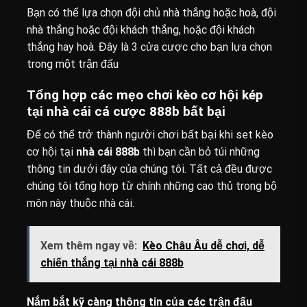
Bạn có thể lựa chọn đội chủ nhà thắng hoặc hoà, đội
nhà thắng hoặc đội khách thắng, hoặc đội khách
thắng hay hoà. Đây là 3 cửa cược cho bạn lựa chọn
trong một trận đấu
Tổng hợp các mẹo chơi kèo cơ hội kép
tại nhà cái cá cược 888b bất bại
Để có thể trở thành người chơi bất bại khi set kèo
cơ hội tại
nhà cái 888b
thì bạn cần bỏ túi những
thông tin dưới đây của chúng tôi. Tất cả đều được
chúng tôi tổng hợp từ chính những cao thủ trong bộ
môn này thuộc nhà cái.
Xem thêm ngay về:
Kèo Châu Âu dễ chơi, dễ
chiến thắng tại nhà cái 888b
Nắm bắt kỹ càng thông tin của các trận đấu