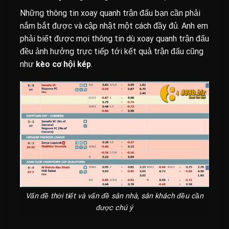
Những thông tin xoay quanh trận đấu bạn cần phải
nắm bắt được và cập nhật một cách đầy đủ. Anh em
phải biết được mọi thông tin dù xoay quanh trận đấu
đều ảnh hưởng trực tiếp tới kết quả trận đấu cũng
như
kèo cơ hội kép
.
Vấn đề thời tiết và vấn đề sân nhà, sân khách đều cần
được chú ý