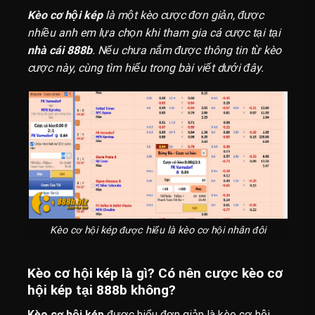
Kèo cơ hội kép
là một kèo cược đơn giản, được
nhiều anh em lựa chọn khi tham gia cá cược tại tại
nhà cái 888b
. Nếu chưa nắm được thông tin từ kèo
cược này, cùng tìm hiểu trong bài viết dưới đây.
Kèo cơ hội kép được hiểu là kèo cơ hội nhân đôi
Kèo cơ hội kép là gì? Có nên cược kèo cơ
hội kép tại 888b không?
Kèo cơ hội kép
được hiểu đơn giản là kèo cơ hội