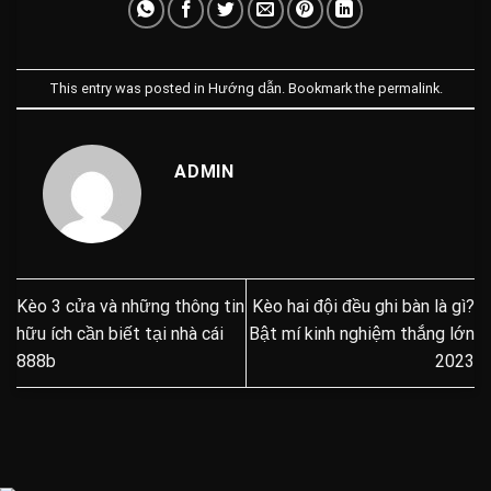
This entry was posted in
Hướng dẫn
. Bookmark the
permalink
.
ADMIN
Kèo 3 cửa và những thông tin
Kèo hai đội đều ghi bàn là gì?
hữu ích cần biết tại nhà cái
Bật mí kinh nghiệm thắng lớn
888b
2023