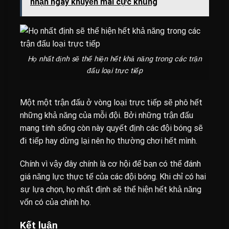
nhận ngay khuyến mãi cực khủng
Họ nhất định sẽ thể hiện hết khả năng trong các trận
đấu loại trực tiếp
Một một trận đấu ở vòng loại trực tiếp sẽ phô hết
những khả năng của mỗi đội. Bởi những trận đấu
mang tính sống còn này quyết định các đội bóng sẽ
đi tiếp hay dừng lại nên họ thường chơi hết mình.
Chính vì vậy đây chính là cơ hội để bạn có thể đánh
giá năng lực thực tế của các đội bóng. Khi chỉ có hai
sự lựa chọn, họ nhất định sẽ thể hiện hết khả năng
vốn có của chính họ.
Kết luận