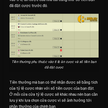
đã đặt cược trước đó.
Tiền thưởng phụ thuộc vào tỉ lệ ăn cược và số tiền bạn
đã đặt cược
Tiền thưởng mà bạn có thể nhận được sẽ bằng tích
của tỷ lệ cược nhân với số tiền cược của bạn đặt.
Ở mỗi cửa cửa tỷ lệ cược sẽ khác nhau nên bạn cần
lưu ý khi lựa chọn cửa cược vì sẽ ảnh hưởng tới
phần thưởng của chính bạn.