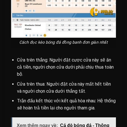
Cách đọc kèo bóng đá đồng banh đơn giản nhất
Cửa trên thắng: Người đặt cược cửa này sẽ ăn
cả tiền, người chọn cửa dưới phải chịu thua toàn
bộ.
Cửa trên thua: Người đặt cửa này mất hết tiền
và người chọn cửa dưới thắng tất.
Trận đấu kết thúc với kết quả hòa nhau: Hệ thống
sẽ hoàn trả tiền lại cho người tham gia.
Xem thêm ngay về:
Cá độ bóng đá - Thông