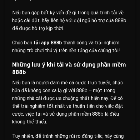
Nếu bạn gặp bất kỳ vấn đề gì trong quá trình tải về
hoặc cài đặt, hãy liên hệ với đội ngũ hỗ trợ của 888b
để được hỗ trợ kịp thời.
Chúc bạn
tải app 888b
thành công và trải nghiệm
những trò chơi thú vị trên nền tảng của chúng tôi!
Những lưu ý khi tải và sử dụng phần mềm
888b
Nếu bạn là người đam mê cá cược trực tuyến, chắc
hẳn đã không còn xa lạ gì với 888b – một trong
những nhà cái được ưa chuộng nhất hiện nay. Để có
thể trải nghiệm tốt nhất và thuận tiện cho việc đặt
cược, việc tải và sử dụng phần mềm 888b là điều
không thể thiếu.
Tuy nhiên, để tránh những rủi ro đáng tiếc, hãy cùng