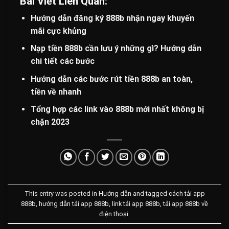
Bài Viết Liên Quan:
Hướng dẫn đăng ký 888b nhận ngay khuyến
mãi cực khủng
Nạp tiền 888b cần lưu ý những gì? Hướng dẫn
chi tiết các bước
Hướng dẫn các bước rút tiền 888b an toàn,
tiền về nhanh
Tổng hợp các link vào 888b mới nhất không bị
chặn 2023
This entry was posted in
Hướng dẫn
and tagged
cách tải app
888b
,
hướng dẫn tải app 888b
,
link tải app 888b
,
tải app 888b về
điện thoại
.