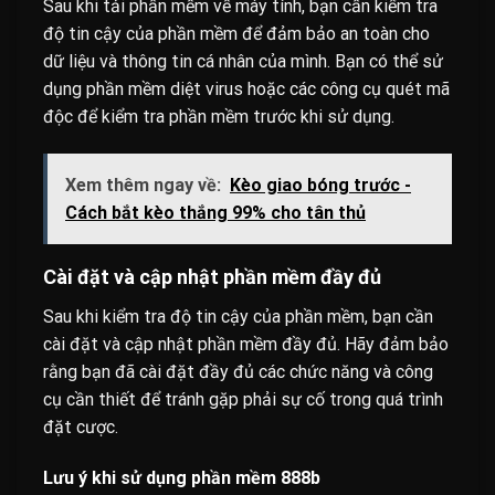
Sau khi tải phần mềm về máy tính, bạn cần kiểm tra
độ tin cậy của phần mềm để đảm bảo an toàn cho
dữ liệu và thông tin cá nhân của mình. Bạn có thể sử
dụng phần mềm diệt virus hoặc các công cụ quét mã
độc để kiểm tra phần mềm trước khi sử dụng.
Xem thêm ngay về:
Kèo giao bóng trước -
Cách bắt kèo thắng 99% cho tân thủ
Cài đặt và cập nhật phần mềm đầy đủ
Sau khi kiểm tra độ tin cậy của phần mềm, bạn cần
cài đặt và cập nhật phần mềm đầy đủ. Hãy đảm bảo
rằng bạn đã cài đặt đầy đủ các chức năng và công
cụ cần thiết để tránh gặp phải sự cố trong quá trình
đặt cược.
Lưu ý khi sử dụng phần mềm 888b