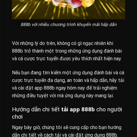
888b với nhiều chương trình khuyến mãi hấp dẫn
Với những lý do trên, không có gì ngạc nhiên khi
888b trở thành một trong những ứng dụng đánh bài
và cá cược trực tuyến được yêu thích nhất hiện nay.
Nếu bạn đang tìm kiếm một ứng dụng đánh bài và cá
cược trực tuyến đa dạng, an toàn và hấp dẫn, hãy tải
và cài đặt app 888b ngay hôm nay để trải nghiệm
những điều tuyệt vời mà ứng dụng này mang lại.
Hướng dẫn chi tiết
tải app 888b
cho người
chơi
Ngay bây giờ, chúng tôi sẽ cung cấp cho bạn hướng
dẫn chi tiết về cách tải và cài đặt ứng dụng 888b.