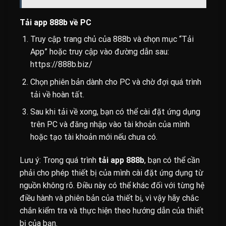
Tải app 888b về PC
Truy cập trang chủ của 888b và chọn mục “Tải
App” hoặc truy cập vào đường dẫn sau:
https://888b.biz/
Chọn phiên bản dành cho PC và chờ đợi quá trình
tải về hoàn tất.
Sau khi tải về xong, bạn có thể cài đặt ứng dụng
trên PC và đăng nhập vào tài khoản của mình
hoặc tạo tài khoản mới nếu chưa có.
Lưu ý: Trong quá trình
tải app 888b
, bạn có thể cần
phải cho phép thiết bị của mình cài đặt ứng dụng từ
nguồn không rõ. Điều này có thể khác đối với từng hệ
điều hành và phiên bản của thiết bị, vì vậy hãy chắc
chắn kiểm tra và thực hiện theo hướng dẫn của thiết
bị của bạn.