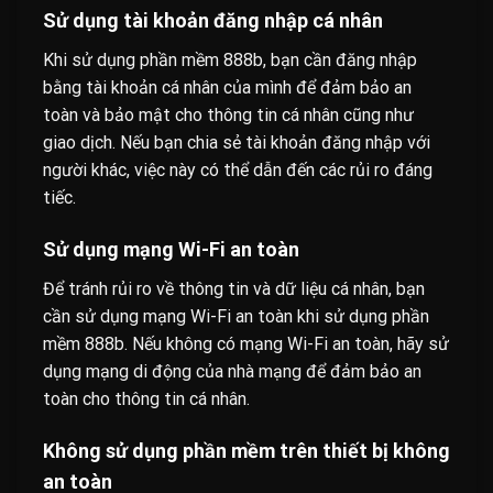
Sử dụng tài khoản đăng nhập cá nhân
Khi sử dụng phần mềm 888b, bạn cần đăng nhập
bằng tài khoản cá nhân của mình để đảm bảo an
toàn và bảo mật cho thông tin cá nhân cũng như
giao dịch. Nếu bạn chia sẻ tài khoản đăng nhập với
người khác, việc này có thể dẫn đến các rủi ro đáng
tiếc.
Sử dụng mạng Wi-Fi an toàn
Để tránh rủi ro về thông tin và dữ liệu cá nhân, bạn
cần sử dụng mạng Wi-Fi an toàn khi sử dụng phần
mềm 888b. Nếu không có mạng Wi-Fi an toàn, hãy sử
dụng mạng di động của nhà mạng để đảm bảo an
toàn cho thông tin cá nhân.
Không sử dụng phần mềm trên thiết bị không
an toàn