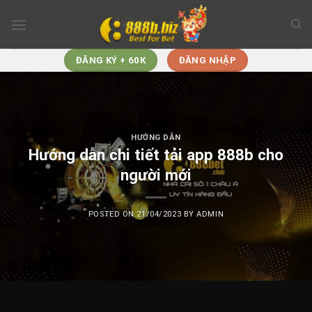
Skip
to
content
ĐĂNG KÝ + 60K
ĐĂNG NHẬP
HƯỚNG DẪN
Hướng dẫn chi tiết tải app 888b cho
người mới
POSTED ON
21/04/2023
BY
ADMIN