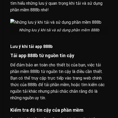
tìm hiểu những lưu ý quan trọng khi tải và sử dụng
phần mềm 888b nhé!
Những lưu ý khi tải và sử dụng phần mềm 888b
Lưu ý khi tải app 888b
Tải app 888b từ nguồn tin cậy
Để đảm bảo an toàn cho thiết bị của bạn, việc tải
phần mềm 888b từ nguồn tin cậy là điều cần thiết.
Bạn có thể truy cập trực tiếp vào trang web chính
thức của 888b để tải phần mềm, hoặc tìm kiếm các
nguồn tải khác nhưng phải chắc chắn rằng đó là
những nguồn uy tín.
Kiểm tra độ tin cậy của phần mềm