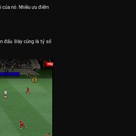
i của nó. Nhiều ưu điểm
n đấu. Đây cũng là tỷ số