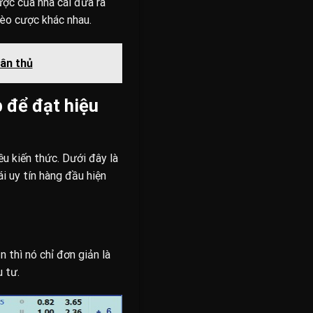
ược của nhà cái đưa ra
kèo cược khác nhau.
ân thủ
 để đạt hiệu
ều kiến thức. Dưới đây là
i uy tín hàng đầu hiện
thì nó chỉ đơn giản là
 tư.