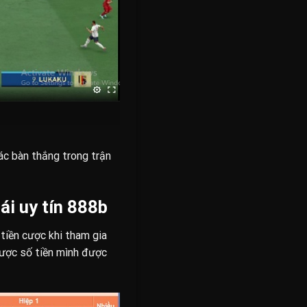
ác bàn thắng trong trận
ái uy tín 888b
 tiền cược khi tham gia
 được số tiền mình được