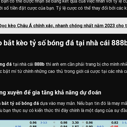
bạn có thể được nhận sẽ bằng kết quả của việc nhân với tỷ lệ c
i số tiền đặt cược của bạn. Tỷ lệ cược có thể thay đổi bởi các 
Đọc kèo Châu Á chính xác, nhanh chóng nhất năm 2023 cho t
 bắt kèo tỷ số bóng đá tại nhà cái 888b
óng đá
tại nhà cái
888b
thì anh em cần phải trang bị cho mình nhi
 bật mí từ chính những cao thủ trong giới cá cược tại các nhà cá
ng xuyên để gia tăng khả năng dự đoán
 bắt tỷ số bóng đá
dựa vào may mắn. Nếu bạn tin đó là may mắn 
nếu bạn thực sự có kiến thức thì đây chính là một dạng của sự đầu