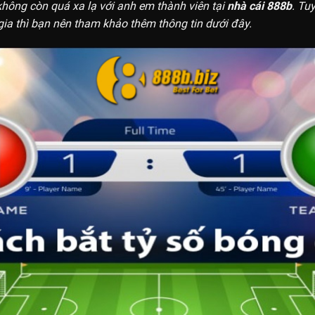
hông còn quá xa lạ với anh em thành viên tại
nhà cái 888b
. Tu
gia thì bạn nên tham khảo thêm thông tin dưới đây.