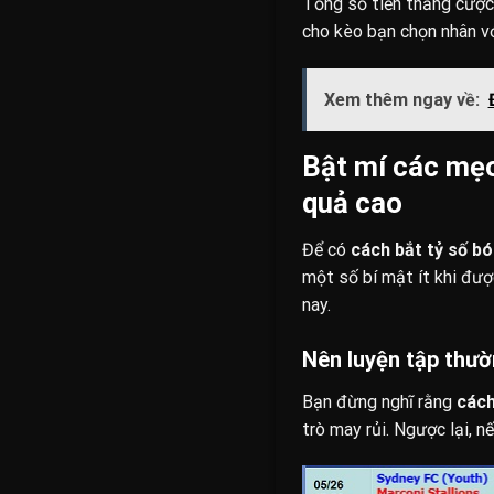
Tổng số tiền thắng cược 
cho kèo bạn chọn nhân vớ
Xem thêm ngay về:
Bật mí các mẹo
quả cao
Để có
cách bắt tỷ số b
một số bí mật ít khi được
nay.
Nên luyện tập thườ
Bạn đừng nghĩ rằng
cách
trò may rủi. Ngược lại, 