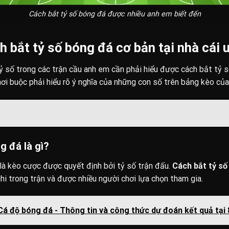
Cách bắt tỷ số bóng đá được nhiều anh em biết đến
 bắt tỷ số bóng đá cơ bản tại nhà cái u
ỷ số trong các trận cầu anh em cần phải hiểu được
cách bắt tỷ 
hơi buộc phải hiểu rõ ý nghĩa của những con số trên bảng kèo của 
g đá là gì?
là kèo cược được quyết định bởi tỷ số trận đấu.
Cách bắt tỷ số
i trong trận và được nhiều người chơi lựa chọn tham gia.
Cá độ bóng đá - Thông tin và công thức dự đoán kết quả tại