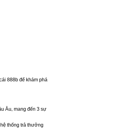
à cái 888b để khám phá
hâu Âu, mang đến 3 sự
 hệ thống trả thưởng