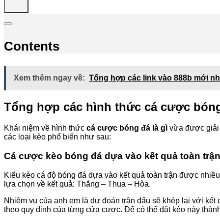
Contents
Xem thêm ngay về:
Tổng hợp các link vào 888b mới nh
Tổng hợp các hình thức cá cược bóng
Khái niệm về hình thức
cá cược bóng đá là gì
vừa được giải 
các loại kèo phổ biến như sau:
Cá cược kèo bóng đá dựa vào kết quả toàn trậ
Kiểu kèo cá độ bóng đá dựa vào kết quả toàn trận được nhiề
lựa chọn về kết quả: Thắng – Thua – Hòa.
Nhiệm vụ của anh em là dự đoán trận đấu sẽ khép lại với kết
theo quy định của từng cửa cược. Để có thể đặt kèo này thàn