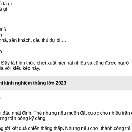
à gì
thủ
n
 nhà, sân khách, cầu thủ dự bị,…
b
b? Đây là hình thức chơi xuất hiện rất nhiều và cũng được ngườ
ạ với kiểu kèo này.
 mí kinh nghiệm thắng lớn 2023
n đấu nhất định. Thế nhưng nếu muốn đặt cược cho nhiều trận đ
ừng trận bóng kỹ càng.
tới kết quả chiến thắng thấp. Nhưng nếu chơi thành công thì rấ