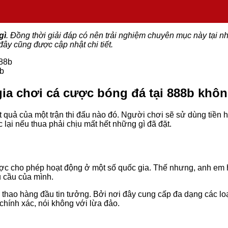
gì
. Đồng thời giải đáp có nên trải nghiệm chuyên mục này tại 
ây cũng được cập nhật chi tiết.
8b
gia chơi cá cược bóng đá tại 888b khô
quả của một trận thi đấu nào đó. Người chơi sẽ sử dùng tiền h
ại nếu thua phải chịu mất hết những gì đã đặt.
ợc cho phép hoạt động ở một số quốc gia. Thế nhưng, anh em 
 cầu của mình.
ể thao hàng đầu tin tưởng. Bởi nơi đây cung cấp đa dạng các l
chính xác, nói không với lừa đảo.