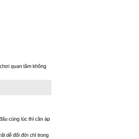
i chơi quan tâm không
ấu cùng lúc thì cần áp
t dễ đổi đời chỉ trong