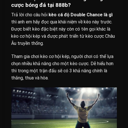
cược bóng đá tại 888b?
Trả lời cho câu hỏi
kèo cá độ Double Chance là gì
thì anh em hãy đọc qua khái niệm về kèo này trước.
Được biết kèo đặc biệt này còn có tên gọi khác là
kèo cơ hội kép và được phát triển từ kèo cược Châu
Âu truyền thống.
Tham gia chơi kèo cơ hội kép, người chơi có thể lựa
chọn nhiều khả năng cho một kèo cược. Dễ hiểu hơn
thì trong một trận đấu sẽ có 3 khả năng chính là
thắng, thua và hòa.