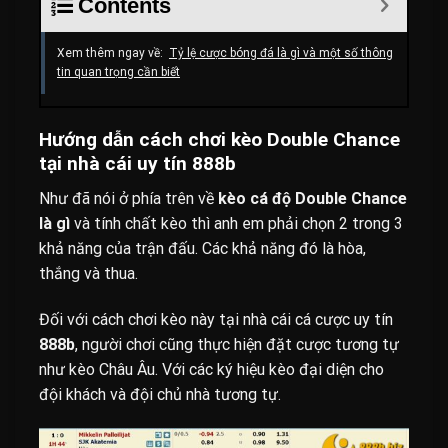
Contents
Xem thêm ngay về:
Tỷ lệ cược bóng đá là gì và một số thông
tin quan trọng cần biết
Hướng dẫn cách chơi kèo Double Chance
tại nhà cái uy tín 888b
Như đã nói ở phía trên về
kèo cá độ Double Chance
là gì
và tính chất kèo thì anh em phải chọn 2 trong 3
khả năng của trận đấu. Các khả năng đó là hòa,
thắng và thua.
Đối với cách chơi kèo này tại nhà cái cá cược uy tín
888b
, người chơi cũng thực hiện đặt cược tương tự
như kèo Châu Âu. Với các ký hiệu kèo đại diện cho
đội khách và đội chủ nhà tương tự.