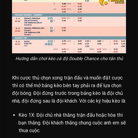
Hướng dẫn chơi kèo cá độ Double Chance cho tân thủ
Khi cược thủ chọn xong trận đấu và muốn đặt cược
thì có thể mở bảng kèo bên tay phải ra để lựa chọn
đội bóng. Đội đứng trước trong bảng kèo là đội chủ
nhà, đội đứng sau là đội khách. Với các ký hiệu kèo là:
Kèo 1X: Đội chủ nhà thắng trận đấu hoặc hòa thì
bạn thắng. Đội khách thắng chung cuộc anh em sẽ
thua cuộc.