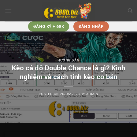
Skip
to
content
ĐĂNG KÝ + 60K
ĐĂNG NHẬP
HƯỚNG DẪN
Kèo cá độ Double Chance là gì? Kinh
nghiệm và cách tính kèo cơ bản
POSTED ON
26/05/2023
BY
ADMIN