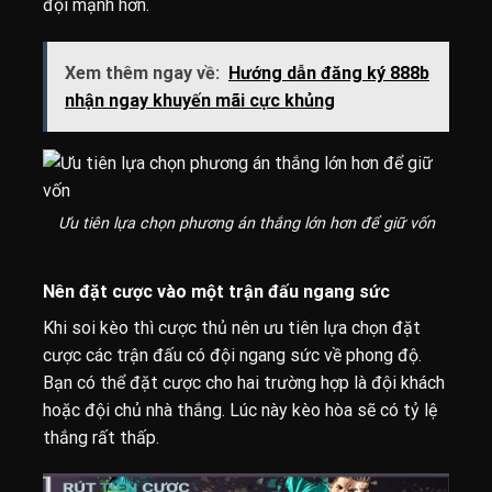
đội mạnh hơn.
Xem thêm ngay về:
Hướng dẫn đăng ký 888b
nhận ngay khuyến mãi cực khủng
Ưu tiên lựa chọn phương án thắng lớn hơn để giữ vốn
Nên đặt cược vào một trận đấu ngang sức
Khi soi kèo thì cược thủ nên ưu tiên lựa chọn đặt
cược các trận đấu có đội ngang sức về phong độ.
Bạn có thể đặt cược cho hai trường hợp là đội khách
hoặc đội chủ nhà thắng. Lúc này kèo hòa sẽ có tỷ lệ
thắng rất thấp.